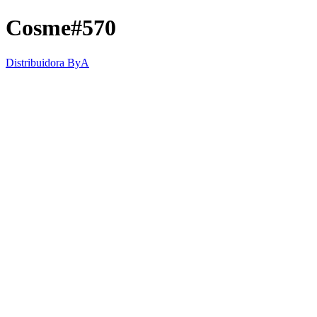
Cosme#570
Distribuidora ByA